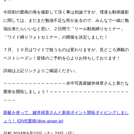
今回初の愛南の海を撮影して頂く事は勿論ですが、僕達も動画撮影
に関しては、まだまだ勉強不足な所があるので、みんなで一緒に勉
強出来たらいいなと思い、２日間で「リール動画縛りセミナー」
「ワイド縛りフォトセミナー」の開催を決定しました！
７月、１０月はワイドで狙うものは変わりますが、見どころ満載の
ベストシーズン！皆様のご予約を心よりお待ちしております！
詳細は上記リンクよりご確認ください。
～～～～～～～～～～～～～～～水中写真家鍵井靖章さんと新たな
愛南を開拓しましょう！～～～～～～～～～～～～～～～～～～～
～～～
新艇を使って、鍵井靖章さんと新規ポイント開拓ダイビングしまし
ょう！ |DIVE愛南(dive-ainan.jp)
日程 2024年6月22日（土）23日（日）