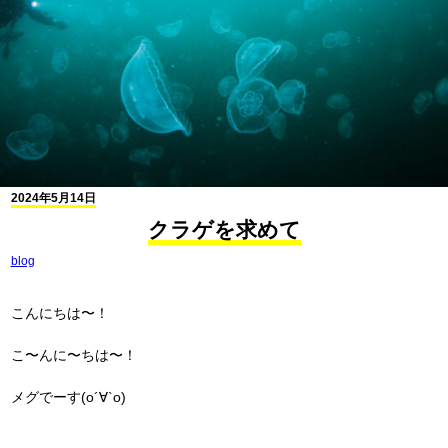
2024年5月14日
クラゲを求めて
blog
こんにちは〜！
こ〜んに〜ちは〜！
メグでーす(о´∀`о)