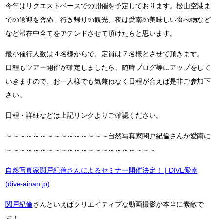
今年はリクエストベースでの開催を予定しております。松山空港ま
での送迎を含め、行き帰りの観光、夜は愛南の美味しい食べ物など
など滞在中全てをアテンドさせて頂けたらと思います。
最小催行人数は４名様からで、定員は７名様とさせて頂きます。
日程もツアー開催が確定しましたら、随時ブログ等にアップをして
いきますので、お一人様でも気兼ねなく日程が合えば是非ご参加下
さい。
日程・詳細などは上記リンクよりご確認ください。
～～～～～～～～～～～～～～～自然写真家関戸紀倫さんが愛南に
～～～～～～～～～～～～～～～～～～～～～～
自然写真家関戸紀倫さんによるセミナー開催決定！ | DIVE愛南
(dive-ainan.jp)
関戸紀倫
さんといえばクリエイティブな動画撮影が本当に素敵で
す！