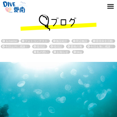
＆marine
フォトコンテスト
施設紹介
周辺施設
環境保全活動
今日は川に感謝！
陸日記
陸日記
愛南の海
今日も海に感謝！
私の想い
お知らせ
blog