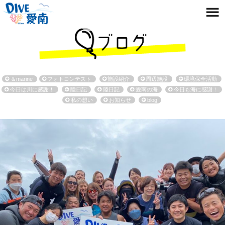
＆marine
フォトコンテスト
施設紹介
周辺施設
環境保全活動
今日は川に感謝！
陸日記
陸日記
愛南の海
今日も海に感謝！
私の想い
お知らせ
blog