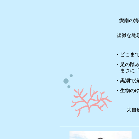
愛南の海
複雑な地
どこま
足の踏
まさに
黒潮で
生物の
大自