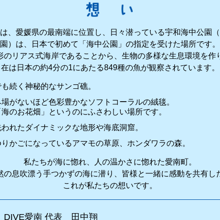
は、愛媛県の最南端に位置し、日々潜っている宇和海中公園（
園）は、日本で初めて「海中公園」の指定を受けた場所です。
形のリアス式海岸であることから、生物の多様な生息環境を作
在は日本の約4分の1にあたる849種の魚が観察されています。
でも続く神秘的なサンゴ礁。
み場がないほど色彩豊かなソフトコーラルの絨毯。
「海のお花畑」というのにふさわしい場所です。
洗われたダイナミックな地形や海底洞窟。
ゆりかごになっているアマモの草原、ホンダワラの森。
私たちが海に惚れ、人の温かさに惚れた愛南町。
然の息吹漂う手つかずの海に潜り、皆様と一緒に感動を共有し
これが私たちの想いです。
DIVE愛南 代表 田中翔