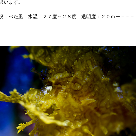
思います。
況：べた凪 水温：２７度～２８度 透明度：２０ｍー－－－