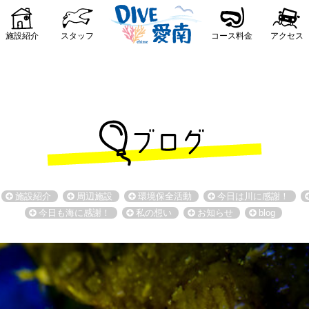
施設紹介
スタッフ
コース料金
アクセス
施設紹介
周辺施設
環境保全活動
今日は川に感謝！
今日も海に感謝！
私の想い
お知らせ
blog