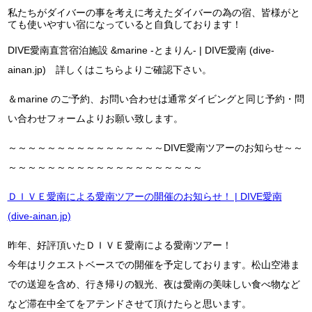
私たちがダイバーの事を考えに考えたダイバーの為の宿、皆様がと
ても使いやすい宿になっていると自負しております！
DIVE愛南直営宿泊施設 &marine -とまりん- | DIVE愛南 (dive-
ainan.jp) 詳しくはこちらよりご確認下さい。
＆marine のご予約、お問い合わせは通常ダイビングと同じ予約・問
い合わせフォームよりお願い致します。
～～～～～～～～～～～～～～～～DIVE愛南ツアーのお知らせ～～
～～～～～～～～～～～～～～～～～～～～
ＤＩＶＥ愛南による愛南ツアーの開催のお知らせ！ | DIVE愛南
(dive-ainan.jp)
昨年、好評頂いたＤＩＶＥ愛南による愛南ツアー！
今年はリクエストベースでの開催を予定しております。松山空港ま
での送迎を含め、行き帰りの観光、夜は愛南の美味しい食べ物など
など滞在中全てをアテンドさせて頂けたらと思います。