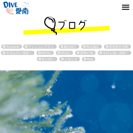
＆marine
フォトコンテスト
施設紹介
周辺施設
環境保全活動
今日は川に感謝！
陸日記
陸日記
愛南の海
今日も海に感謝！
私の想い
お知らせ
blog