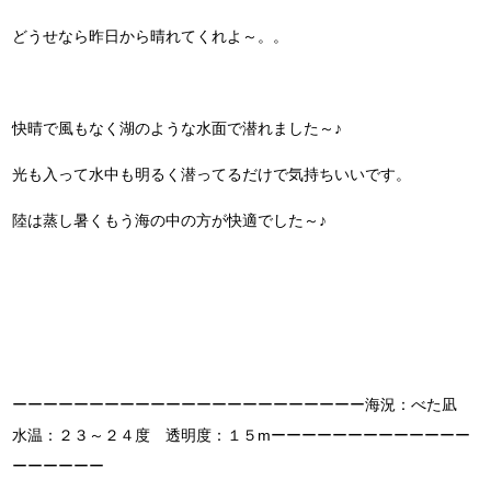
どうせなら昨日から晴れてくれよ～。。
快晴で風もなく湖のような水面で潜れました～♪
光も入って水中も明るく潜ってるだけで気持ちいいです。
陸は蒸し暑くもう海の中の方が快適でした～♪
ーーーーーーーーーーーーーーーーーーーーーーー海況：べた凪
水温：２３～２４度 透明度：１５mーーーーーーーーーーーーー
ーーーーーー