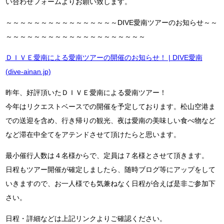
い合わせフォームよりお願い致します。
～～～～～～～～～～～～～～～～DIVE愛南ツアーのお知らせ～～
～～～～～～～～～～～～～～～～～～～～
ＤＩＶＥ愛南による愛南ツアーの開催のお知らせ！ | DIVE愛南
(dive-ainan.jp)
昨年、好評頂いたＤＩＶＥ愛南による愛南ツアー！
今年はリクエストベースでの開催を予定しております。松山空港ま
での送迎を含め、行き帰りの観光、夜は愛南の美味しい食べ物など
など滞在中全てをアテンドさせて頂けたらと思います。
最小催行人数は４名様からで、定員は７名様とさせて頂きます。
日程もツアー開催が確定しましたら、随時ブログ等にアップをして
いきますので、お一人様でも気兼ねなく日程が合えば是非ご参加下
さい。
日程・詳細などは上記リンクよりご確認ください。