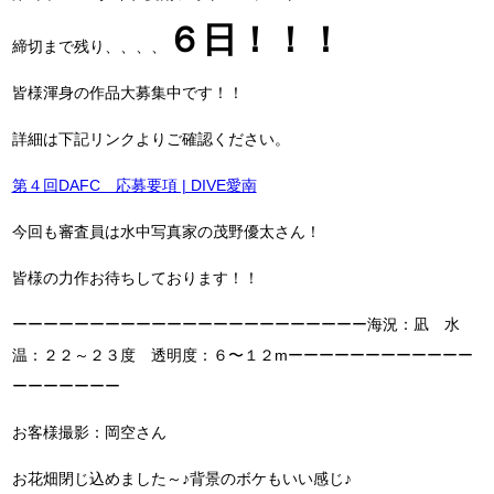
６日！！！
締切まで残り、、、、
皆様渾身の作品大募集中です！！
詳細は下記リンクよりご確認ください。
第４回DAFC 応募要項 | DIVE愛南
今回も審査員は水中写真家の茂野優太さん！
皆様の力作お待ちしております！！
ーーーーーーーーーーーーーーーーーーーーーーー海況：凪 水
温：２２～２３度 透明度：６〜１２mーーーーーーーーーーーー
ーーーーーーー
お客様撮影：岡空さん
お花畑閉じ込めました～♪背景のボケもいい感じ♪