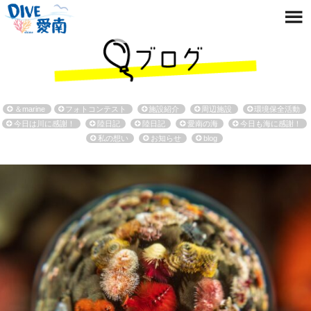
＆marine
フォトコンテスト
施設紹介
周辺施設
環境保全活動
今日は川に感謝！
陸日記
陸日記
愛南の海
今日も海に感謝！
私の想い
お知らせ
blog