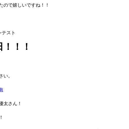
たので嬉しいですね！！
ンテスト
日！！！
さい。
南
優太さん！
！