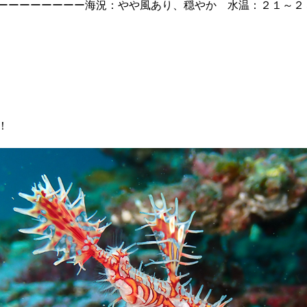
ーーーーーーーー海況：やや風あり、穏やか 水温：２１～２
！