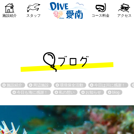
施設紹介
スタッフ
コース料金
アクセス
施設紹介
周辺施設
環境保全活動
今日は川に感謝！
今日も海に感謝！
私の想い
お知らせ
blog