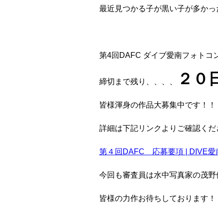
最近見つかる子が黒い子が多かっ
第4回DAFC ダイブ愛南フォトコ
２０
締切まで残り、、、、
皆様渾身の作品大募集中です！！
詳細は下記リンクよりご確認くだ
第４回DAFC 応募要項 | DIVE愛
今回も審査員は水中写真家の茂野
皆様の力作お待ちしております！