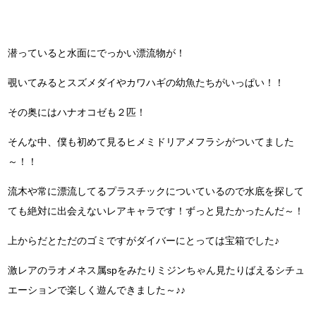
潜っていると水面にでっかい漂流物が！
覗いてみるとスズメダイやカワハギの幼魚たちがいっぱい！！
その奥にはハナオコゼも２匹！
そんな中、僕も初めて見るヒメミドリアメフラシがついてました
～！！
流木や常に漂流してるプラスチックについているので水底を探して
ても絶対に出会えないレアキャラです！ずっと見たかったんだ～！
上からだとただのゴミですがダイバーにとっては宝箱でした♪
激レアのラオメネス属spをみたりミジンちゃん見たりばえるシチュ
エーションで楽しく遊んできました～♪♪