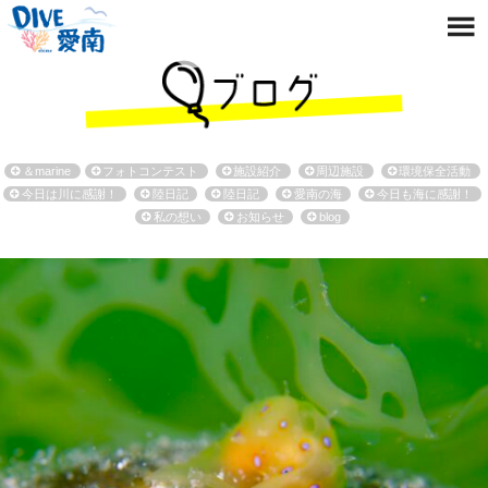
＆marine
フォトコンテスト
施設紹介
周辺施設
環境保全活動
今日は川に感謝！
陸日記
陸日記
愛南の海
今日も海に感謝！
私の想い
お知らせ
blog