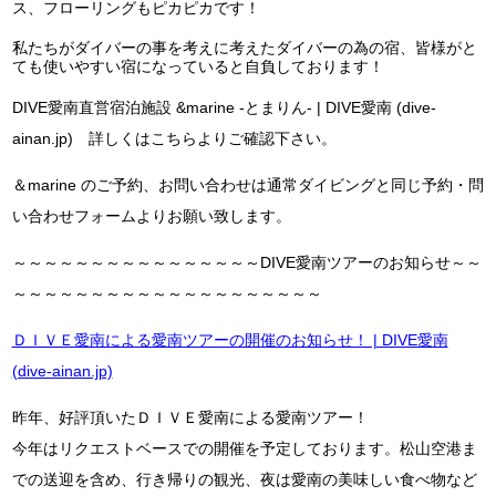
ス、フローリングもピカピカです！
私たちがダイバーの事を考えに考えたダイバーの為の宿、皆様がと
ても使いやすい宿になっていると自負しております！
DIVE愛南直営宿泊施設 &marine -とまりん- | DIVE愛南 (dive-
ainan.jp) 詳しくはこちらよりご確認下さい。
＆marine のご予約、お問い合わせは通常ダイビングと同じ予約・問
い合わせフォームよりお願い致します。
～～～～～～～～～～～～～～～～DIVE愛南ツアーのお知らせ～～
～～～～～～～～～～～～～～～～～～～～
ＤＩＶＥ愛南による愛南ツアーの開催のお知らせ！ | DIVE愛南
(dive-ainan.jp)
昨年、好評頂いたＤＩＶＥ愛南による愛南ツアー！
今年はリクエストベースでの開催を予定しております。松山空港ま
での送迎を含め、行き帰りの観光、夜は愛南の美味しい食べ物など