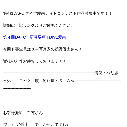
第4回DAFC ダイブ愛南フォトコンテスト作品募集中です！！
詳細は下記リンクよりご確認ください。
第４回DAFC 応募要項 | DIVE愛南
今回も審査員は水中写真家の茂野優太さん！
皆様の力作お待ちしております！！
ーーーーーーーーーーーーーーーーーーーーーーー海況：べた凪
水温：１９〜２１度 透明度：５～８mーーーーーーーーーーーー
ーーーーーーー
お客様撮影：白方さん
ワレカラ特訓！！楽しかったですね♪