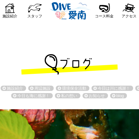
施設紹介
スタッフ
コース料金
アクセス
施設紹介
周辺施設
環境保全活動
今日は川に感謝！
今日も海に感謝！
私の想い
お知らせ
blog