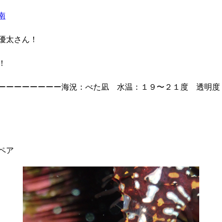
南
優太さん！
！
ーーーーーーーー海況：べた凪 水温：１９〜２１度 透明度
ペア