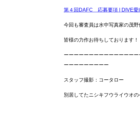
第４回DAFC 応募要項 | DIVE愛
今回も審査員は水中写真家の茂野
皆様の力作お待ちしております！
ーーーーーーーーーーーーーーー
ーーーーーーーーー
スタッフ撮影：コータロー
別居してたニシキフウライウオの