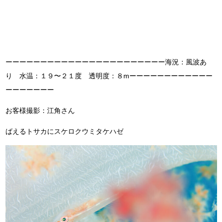
ーーーーーーーーーーーーーーーーーーーーーーー海況：風波あ
り 水温：１９〜２１度 透明度：８mーーーーーーーーーーーー
ーーーーーーー
お客様撮影：江角さん
ばえるトサカにスケロクウミタケハゼ