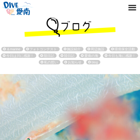
＆marine
フォトコンテスト
施設紹介
周辺施設
環境保全活動
今日は川に感謝！
陸日記
陸日記
愛南の海
今日も海に感謝！
私の想い
お知らせ
blog