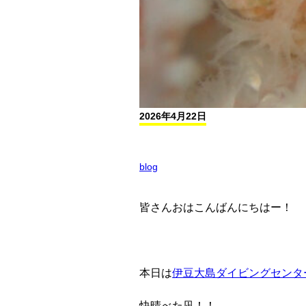
2026年4月22日
blog
皆さんおはこんばんにちはー！
本日は
伊豆大島ダイビングセンタ
快晴べた凪！！