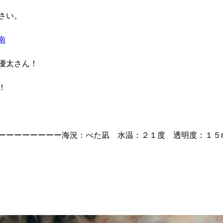
さい。
南
優太さん！
！
ーーーーーーーー海況：べた凪 水温：２１度 透明度：１５