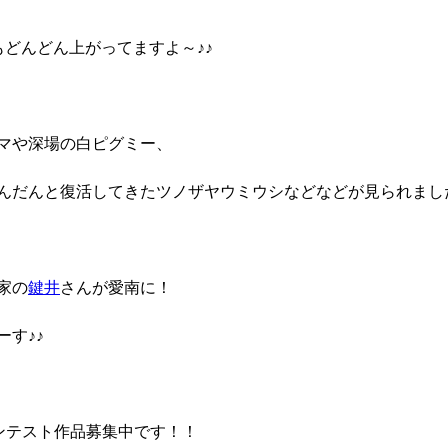
どんどん上がってますよ～♪♪
マや深場の白ピグミー、
んだんと復活してきたツノザヤウミウシなどなどが見られまし
家の
鍵井
さんが愛南に！
す♪♪
コンテスト作品募集中です！！