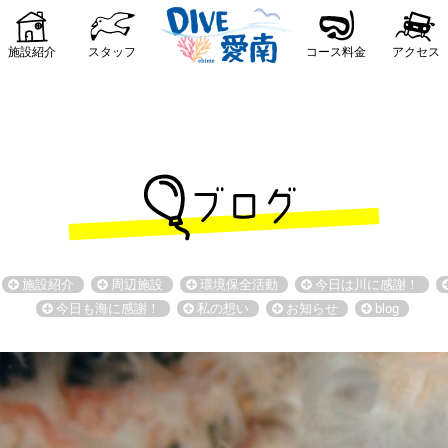
施設紹介
スタッフ
コース料金
アクセス
施設紹介
周辺施設
環境保全活動
今日は川に感謝！
今日も海に感謝！
私の想い
お知らせ
blog