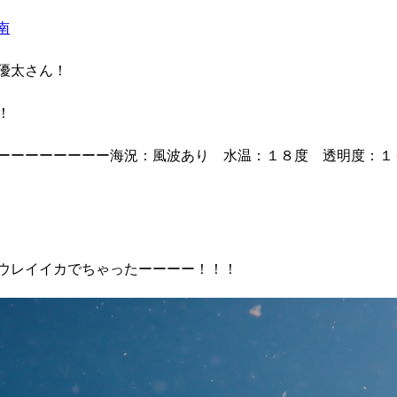
南
優太さん！
！
ーーーーーーーー海況：風波あり 水温：１８度 透明度：１
ウレイイカでちゃったーーーー！！！