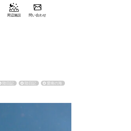
周辺施設
問い合わせ
陸日記
陸日記
愛南の海