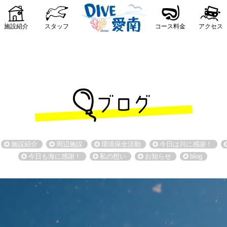
施設紹介
スタッフ
コース料金
アクセス
施設紹介
周辺施設
環境保全活動
今日は川に感謝！
今日も海に感謝！
私の想い
お知らせ
blog