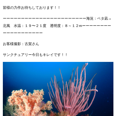
皆様の力作お待ちしております！！
ーーーーーーーーーーーーーーーーーーーーーーー海況：ベタ凪→
北風 水温：１９〜２１度 透明度：８～１２mーーーーーーーー
ーーーーーーーーーーー
お客様撮影：古賀さん
サンクチュアリー今日もキレイです！！