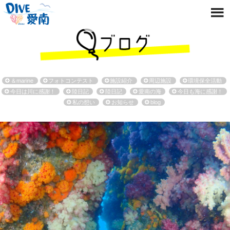
＆marine
フォトコンテスト
施設紹介
周辺施設
環境保全活動
今日は川に感謝！
陸日記
陸日記
愛南の海
今日も海に感謝！
私の想い
お知らせ
blog