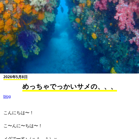
2026年5月8日
めっちゃでっかいサメの、、、
blog
こんにちは〜！
こ〜んに〜ちは〜！
メグでーす♪（ｖ＾＿＾）ｖ