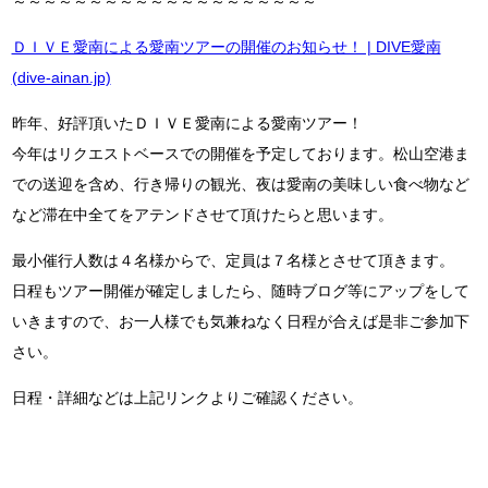
～～～～～～～～～～～～～～～～～～～～
ＤＩＶＥ愛南による愛南ツアーの開催のお知らせ！ | DIVE愛南
(dive-ainan.jp)
昨年、好評頂いたＤＩＶＥ愛南による愛南ツアー！
今年はリクエストベースでの開催を予定しております。松山空港ま
での送迎を含め、行き帰りの観光、夜は愛南の美味しい食べ物など
など滞在中全てをアテンドさせて頂けたらと思います。
最小催行人数は４名様からで、定員は７名様とさせて頂きます。
日程もツアー開催が確定しましたら、随時ブログ等にアップをして
いきますので、お一人様でも気兼ねなく日程が合えば是非ご参加下
さい。
日程・詳細などは上記リンクよりご確認ください。