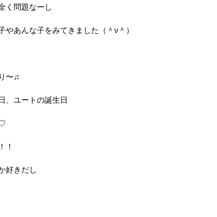
全く問題なーし
子やあんな子をみてきました（＾ν＾）
り〜♫
日、ユートの誕生日
♡
！！
か好きだし