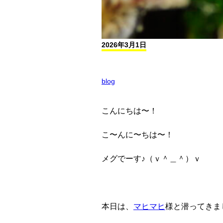
2026年3月1日
blog
こんにちは〜！
こ〜んに〜ちは〜！
メグでーす♪（ｖ＾＿＾）ｖ
本日は、
マヒマヒ
様と潜ってきま