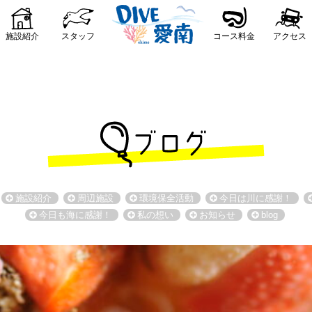
施設紹介
スタッフ
コース料金
アクセス
施設紹介
周辺施設
環境保全活動
今日は川に感謝！
今日も海に感謝！
私の想い
お知らせ
blog