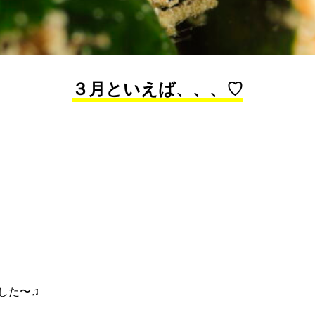
３月といえば、、、♡
した〜♫