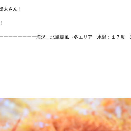
優太さん！
！
ーーーーーーーー海況：北風爆風→冬エリア 水温：１７度 