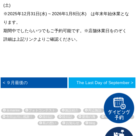
(土)
※2025年12月31日(水) ~ 2026年1月8日(木) は年末年始休業とな
ります。
期間中でしたらいつでもご予約可能です。※店舗休業日をのぞく
詳細は上記リンクよりご確認ください。
< ９月最後の
The Last Day of September >
＆marine
フォトコンテスト
施設紹介
周辺施設
環境保全活動
今日は川に感謝！
陸日記
陸日記
愛南の海
今日も海に感謝！
私の想い
お知らせ
blog