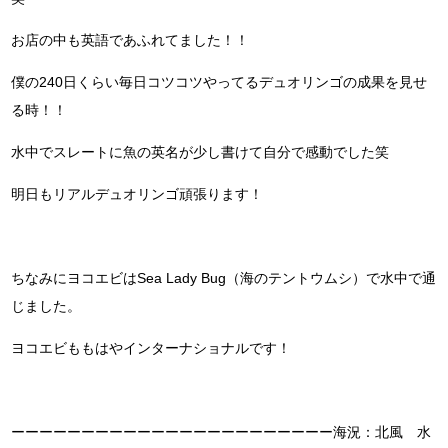
お店の中も英語であふれてました！！
僕の240日くらい毎日コツコツやってるデュオリンゴの成果を見せ
る時！！
水中でスレートに魚の英名が少し書けて自分で感動でした笑
明日もリアルデュオリンゴ頑張ります！
ちなみにヨコエビはSea Lady Bug（海のテントウムシ）で水中で通
じました。
ヨコエビももはやインターナショナルです！
ーーーーーーーーーーーーーーーーーーーーーーー海況：北風 水