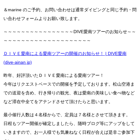
＆marine のご予約、お問い合わせは通常ダイビングと同じ予約・問
い合わせフォームよりお願い致します。
～～～～～～～～～～～～～～～～DIVE愛南ツアーのお知らせ～～
～～～～～～～～～～～～～～～～～～～～
ＤＩＶＥ愛南による愛南ツアーの開催のお知らせ！ | DIVE愛南
(dive-ainan.jp)
昨年、好評頂いたＤＩＶＥ愛南による愛南ツアー！
今年はリクエストベースでの開催を予定しております。松山空港ま
での送迎を含め、行き帰りの観光、夜は愛南の美味しい食べ物など
など滞在中全てをアテンドさせて頂けたらと思います。
最小催行人数は４名様からで、定員は７名様とさせて頂きます。
日程もツアー開催が確定しましたら、随時ブログ等にアップをして
いきますので、お一人様でも気兼ねなく日程が合えば是非ご参加下