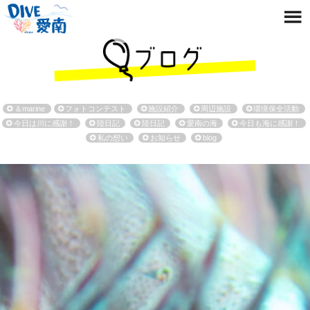
＆marine
フォトコンテスト
施設紹介
周辺施設
環境保全活動
今日は川に感謝！
陸日記
陸日記
愛南の海
今日も海に感謝！
私の想い
お知らせ
blog