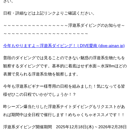
さい。
日程・詳細などは上記リンクよりご確認ください。
～～～～～～～～～～～～～～～～浮遊系ダイビングのお知らせ～
～～～～～～～～～～～～～～～～～～～～～
今年もやりますよ～浮遊系ダイビング！ | DIVE愛南 (dive-ainan.jp)
普段のダイビングでは見ることのできない魅惑の浮遊系生物たちを
観察するダイビングです。基本的に着底はせず水面～水深8mほどの
表層で見られる浮遊系生物を観察します。
今年も浮遊系ビギナー様専用の日程を組みました！気になってる皆
様ぜひこの日程でいかがでしょうか！？
昨シーズン爆当たりした浮遊系ナイトダイビングもリクエストがあ
れば期間中は全日程で催行します！めちゃくちゃオススメです！！
浮遊系ダイビング開催期間 2025年12月18日(木) ~ 2026年2月28日