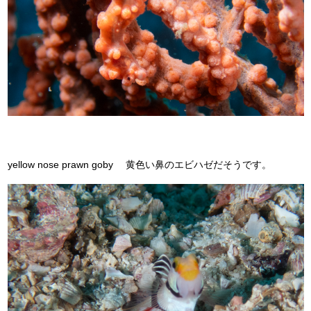
yellow nose prawn goby 黄色い鼻のエビハゼだそうです。