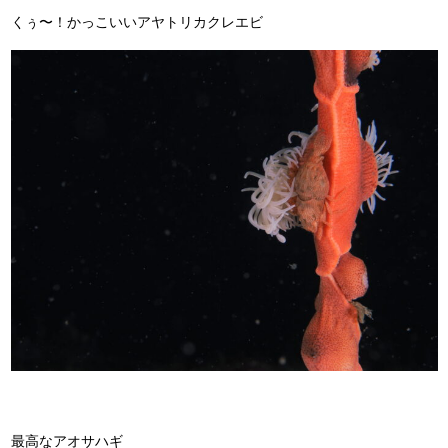
くぅ〜！かっこいいアヤトリカクレエビ
最高なアオサハギ