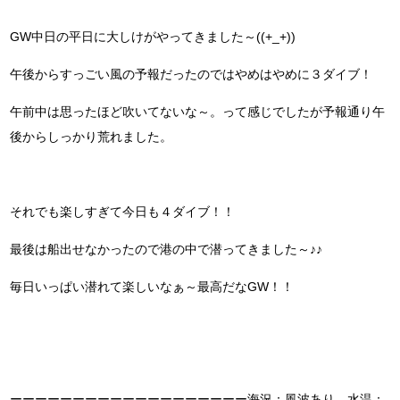
GW中日の平日に大しけがやってきました～((+_+))
午後からすっごい風の予報だったのではやめはやめに３ダイブ！
午前中は思ったほど吹いてないな～。って感じでしたが予報通り午
後からしっかり荒れました。
それでも楽しすぎて今日も４ダイブ！！
最後は船出せなかったので港の中で潜ってきました～♪♪
毎日いっぱい潜れて楽しいなぁ～最高だなGW！！
ーーーーーーーーーーーーーーーーーーー海況：風波あり 水温：