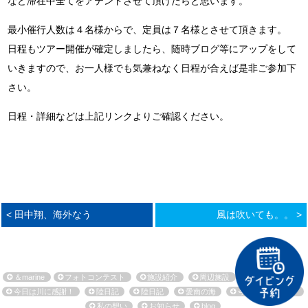
など滞在中全てをアテンドさせて頂けたらと思います。
最小催行人数は４名様からで、定員は７名様とさせて頂きます。
日程もツアー開催が確定しましたら、随時ブログ等にアップをして
いきますので、お一人様でも気兼ねなく日程が合えば是非ご参加下
さい。
日程・詳細などは上記リンクよりご確認ください。
< 田中翔、海外なう
風は吹いても。。 >
＆marine
フォトコンテスト
施設紹介
周辺施設
環境保全活動
今日は川に感謝！
陸日記
陸日記
愛南の海
今日も海に感謝！
私の想い
お知らせ
blog