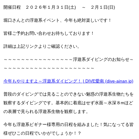
開催日程 ２０２６年１月３１日(土) ～ ２月１日(日)
堀口さんとの浮遊系イベント、今年も絶対楽しいです！
皆様ご予約お問い合わせお待ちしております！
詳細は上記リンクよりご確認ください。
～～～～～～～～～～～～～～～～浮遊系ダイビングのお知らせ～
～～～～～～～～～～～～～～～～～～～～～
今年もやりますよ～浮遊系ダイビング！ | DIVE愛南 (dive-ainan.jp)
普段のダイビングでは見ることのできない魅惑の浮遊系生物たちを
観察するダイビングです。基本的に着底はせず水面～水深８mほど
の表層で見られる浮遊系生物を観察します。
今年も浮遊系ビギナー様専用の日程を組みました！気になってる皆
様ぜひこの日程でいかがでしょうか！？