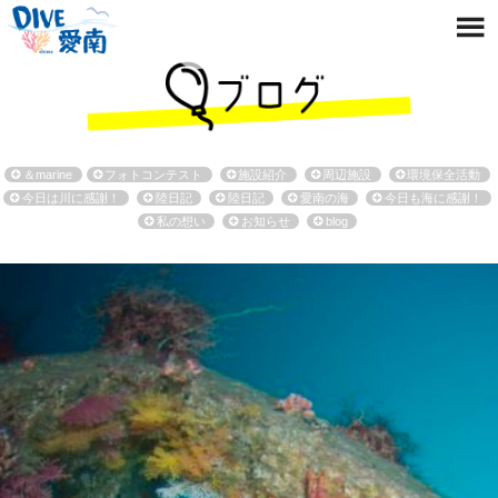
＆marine
フォトコンテスト
施設紹介
周辺施設
環境保全活動
今日は川に感謝！
陸日記
陸日記
愛南の海
今日も海に感謝！
私の想い
お知らせ
blog