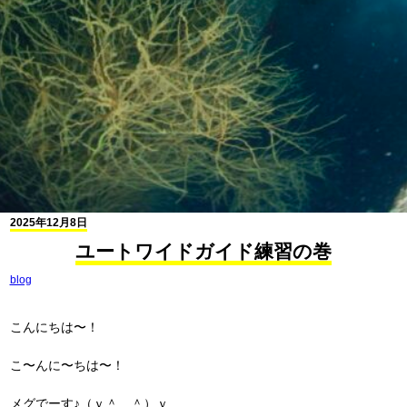
2025年12月8日
ユートワイドガイド練習の巻
blog
こんにちは〜！
こ〜んに〜ちは〜！
メグでーす♪（ｖ＾＿＾）ｖ