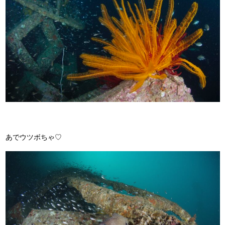
あでウツボちゃ♡