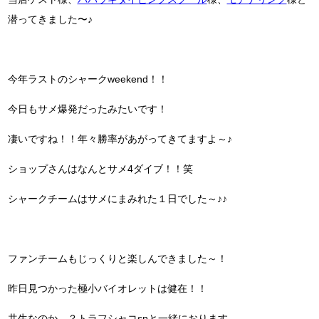
潜ってきました〜♪
今年ラストのシャークweekend！！
今日もサメ爆発だったみたいです！
凄いですね！！年々勝率があがってきてますよ～♪
ショップさんはなんとサメ4ダイブ！！笑
シャークチームはサメにまみれた１日でした～♪♪
ファンチームもじっくりと楽しんできました～！
昨日見つかった極小バイオレットは健在！！
共生なのか…？トラフシャコspと一緒におります。