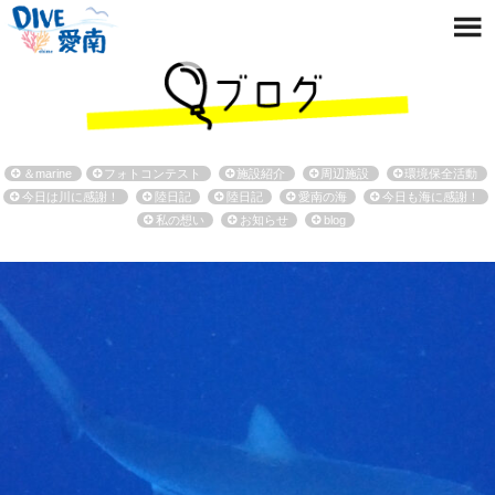
＆marine
フォトコンテスト
施設紹介
周辺施設
環境保全活動
今日は川に感謝！
陸日記
陸日記
愛南の海
今日も海に感謝！
私の想い
お知らせ
blog