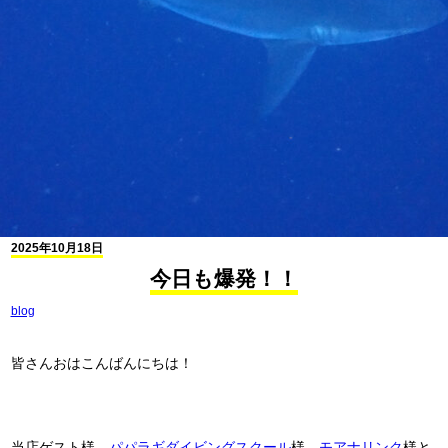
2025年10月18日
今日も爆発！！
blog
皆さんおはこんばんにちは！
当店ゲスト様、
パパラギダイビングスクール
様、
モアナリンク
様と