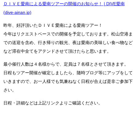
ＤＩＶＥ愛南による愛南ツアーの開催のお知らせ！ | DIVE愛南
(dive-ainan.jp)
昨年、好評頂いたＤＩＶＥ愛南による愛南ツアー！
今年はリクエストベースでの開催を予定しております。松山空港ま
での送迎を含め、行き帰りの観光、夜は愛南の美味しい食べ物など
など滞在中全てをアテンドさせて頂けたらと思います。
最小催行人数は４名様からで、定員は７名様とさせて頂きます。
日程もツアー開催が確定しましたら、随時ブログ等にアップをして
いきますので、お一人様でも気兼ねなく日程が合えば是非ご参加下
さい。
日程・詳細などは上記リンクよりご確認ください。