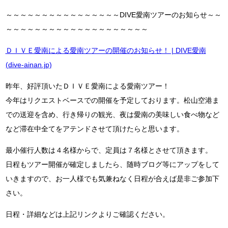
～～～～～～～～～～～～～～～～DIVE愛南ツアーのお知らせ～～
～～～～～～～～～～～～～～～～～～～～
ＤＩＶＥ愛南による愛南ツアーの開催のお知らせ！ | DIVE愛南
(dive-ainan.jp)
昨年、好評頂いたＤＩＶＥ愛南による愛南ツアー！
今年はリクエストベースでの開催を予定しております。松山空港ま
での送迎を含め、行き帰りの観光、夜は愛南の美味しい食べ物など
など滞在中全てをアテンドさせて頂けたらと思います。
最小催行人数は４名様からで、定員は７名様とさせて頂きます。
日程もツアー開催が確定しましたら、随時ブログ等にアップをして
いきますので、お一人様でも気兼ねなく日程が合えば是非ご参加下
さい。
日程・詳細などは上記リンクよりご確認ください。