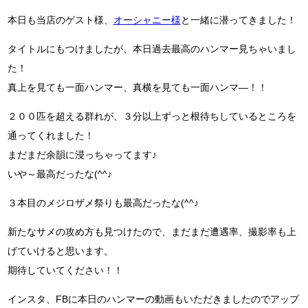
本日も当店のゲスト様、
オーシャニー様
と一緒に潜ってきました！
タイトルにもつけましたが、本日過去最高のハンマー見ちゃいまし
た！
真上を見ても一面ハンマー、真横を見ても一面ハンマ―！！
２００匹を超える群れが、３分以上ずっと根待ちしているところを
通ってくれました！
まだまだ余韻に浸っちゃってます♪
いや～最高だったな(^^♪
３本目のメジロザメ祭りも最高だったな(^^♪
新たなサメの攻め方も見つけたので、まだまだ遭遇率、撮影率も上
げていけると思います。
期待していてください！！
インスタ、FBに本日のハンマーの動画もいただきましたのでアップ