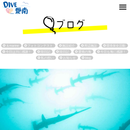
＆marine
フォトコンテスト
施設紹介
周辺施設
環境保全活動
今日は川に感謝！
陸日記
陸日記
愛南の海
今日も海に感謝！
私の想い
お知らせ
blog