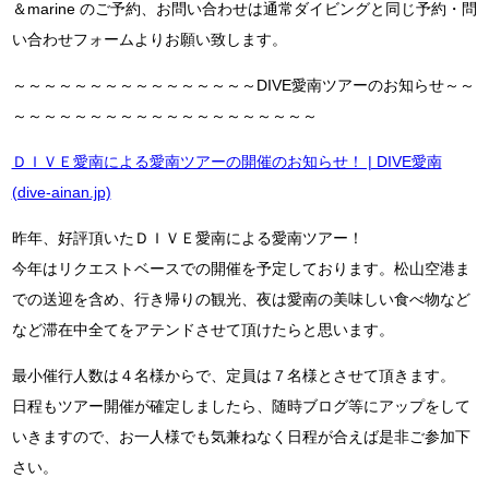
＆marine のご予約、お問い合わせは通常ダイビングと同じ予約・問
い合わせフォームよりお願い致します。
～～～～～～～～～～～～～～～～DIVE愛南ツアーのお知らせ～～
～～～～～～～～～～～～～～～～～～～～
ＤＩＶＥ愛南による愛南ツアーの開催のお知らせ！ | DIVE愛南
(dive-ainan.jp)
昨年、好評頂いたＤＩＶＥ愛南による愛南ツアー！
今年はリクエストベースでの開催を予定しております。松山空港ま
での送迎を含め、行き帰りの観光、夜は愛南の美味しい食べ物など
など滞在中全てをアテンドさせて頂けたらと思います。
最小催行人数は４名様からで、定員は７名様とさせて頂きます。
日程もツアー開催が確定しましたら、随時ブログ等にアップをして
いきますので、お一人様でも気兼ねなく日程が合えば是非ご参加下
さい。