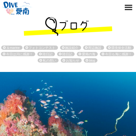
＆marine
フォトコンテスト
施設紹介
周辺施設
環境保全活動
今日は川に感謝！
陸日記
陸日記
愛南の海
今日も海に感謝！
私の想い
お知らせ
blog