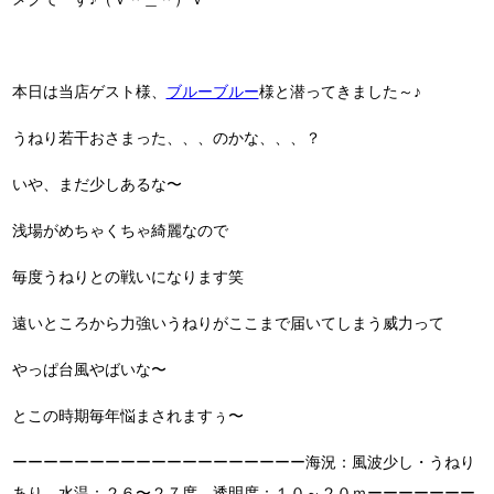
本日は当店ゲスト様、
ブルーブルー
様と潜ってきました～♪
うねり若干おさまった、、、のかな、、、？
いや、まだ少しあるな〜
浅場がめちゃくちゃ綺麗なので
毎度うねりとの戦いになります笑
遠いところから力強いうねりがここまで届いてしまう威力って
やっぱ台風やばいな〜
とこの時期毎年悩まされますぅ〜
ーーーーーーーーーーーーーーーーーーー海況：風波少し・うねり
あり 水温：２６〜２７度 透明度：１０～２０ｍーーーーーーー