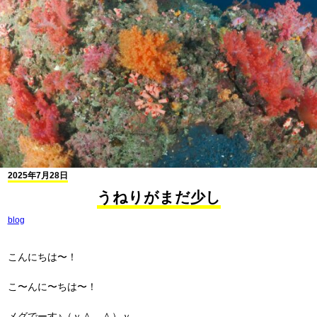
2025年7月28日
うねりがまだ少し
blog
こんにちは〜！
こ〜んに〜ちは〜！
メグでーす♪（ｖ＾＿＾）ｖ