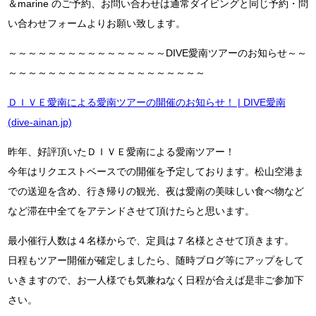
＆marine のご予約、お問い合わせは通常ダイビングと同じ予約・問
い合わせフォームよりお願い致します。
～～～～～～～～～～～～～～～～DIVE愛南ツアーのお知らせ～～
～～～～～～～～～～～～～～～～～～～～
ＤＩＶＥ愛南による愛南ツアーの開催のお知らせ！ | DIVE愛南
(dive-ainan.jp)
昨年、好評頂いたＤＩＶＥ愛南による愛南ツアー！
今年はリクエストベースでの開催を予定しております。松山空港ま
での送迎を含め、行き帰りの観光、夜は愛南の美味しい食べ物など
など滞在中全てをアテンドさせて頂けたらと思います。
最小催行人数は４名様からで、定員は７名様とさせて頂きます。
日程もツアー開催が確定しましたら、随時ブログ等にアップをして
いきますので、お一人様でも気兼ねなく日程が合えば是非ご参加下
さい。