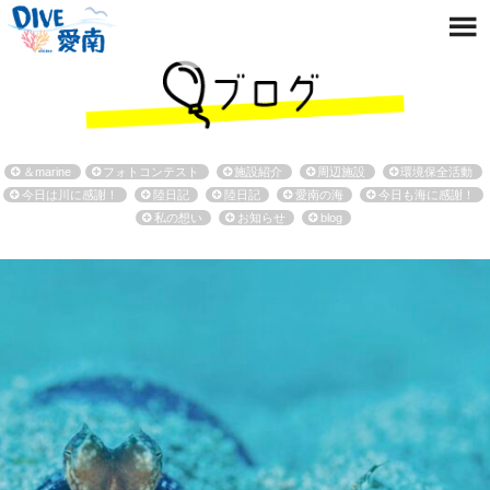
＆marine
フォトコンテスト
施設紹介
周辺施設
環境保全活動
今日は川に感謝！
陸日記
陸日記
愛南の海
今日も海に感謝！
私の想い
お知らせ
blog