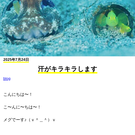
2025年7月24日
汗がキラキラします
blog
こんにちは〜！
こ〜んに〜ちは〜！
メグでーす♪（ｖ＾＿＾）ｖ