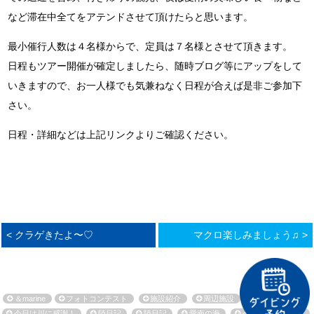
など滞在中全てをアテンドさせて頂けたらと思います。
最小催行人数は４名様からで、定員は７名様とさせて頂きます。
日程もツアー開催が確定しましたら、随時ブログ等にアップをして
いきますので、お一人様でも気兼ねなく日程が合えば是非ご参加下
さい。
日程・詳細などは上記リンクよりご確認ください。
< クラゲきたよ〜♡
マクロ楽しみましょう♫ >
＆marine
フォトコンテスト
施設紹介
周辺施設
環境保全活動
今日は川に感謝！
陸日記
陸日記
愛南の海
今日も海に感謝！