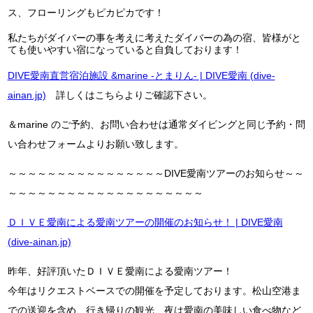
ス、フローリングもピカピカです！
私たちがダイバーの事を考えに考えたダイバーの為の宿、皆様がと
ても使いやすい宿になっていると自負しております！
DIVE愛南直営宿泊施設 &marine -とまりん- | DIVE愛南 (dive-
ainan.jp)
詳しくはこちらよりご確認下さい。
＆marine のご予約、お問い合わせは通常ダイビングと同じ予約・問
い合わせフォームよりお願い致します。
～～～～～～～～～～～～～～～～DIVE愛南ツアーのお知らせ～～
～～～～～～～～～～～～～～～～～～～～
ＤＩＶＥ愛南による愛南ツアーの開催のお知らせ！ | DIVE愛南
(dive-ainan.jp)
昨年、好評頂いたＤＩＶＥ愛南による愛南ツアー！
今年はリクエストベースでの開催を予定しております。松山空港ま
での送迎を含め、行き帰りの観光、夜は愛南の美味しい食べ物など