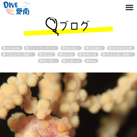
＆marine
フォトコンテスト
施設紹介
周辺施設
環境保全活動
今日は川に感謝！
陸日記
陸日記
愛南の海
今日も海に感謝！
私の想い
お知らせ
blog