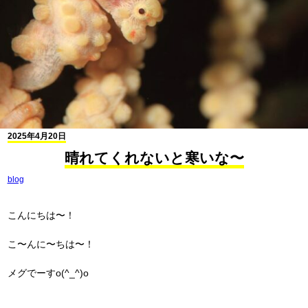
2025年4月20日
晴れてくれないと寒いな〜
blog
こんにちは〜！
こ〜んに〜ちは〜！
メグでーすo(^_^)o