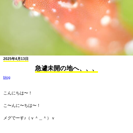
2025年4月13日
急遽未開の地へ、、、
blog
こんにちは〜！
こ〜んに〜ちは〜！
メグでーす♪（ｖ＾＿＾）ｖ