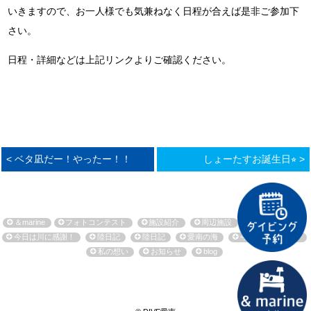
いきますので、お一人様でも気兼ねなく日程が合えば是非ご参加下
さい。
日程・詳細などは上記リンクよりご確認ください。
< ベタ凪だー！やったー！！
しょーたすお誕生日⭐︎ >
＆marine
フォトコンテスト
施設紹介
周辺施設
環境保全活動
今日は川に感謝！
陸日記
陸日記
愛南の海
今日も海に感謝！
私の想い
お知らせ
blog