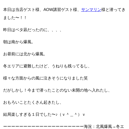
本日は当店ゲスト様、AOW講習ゲスト様、
サンマリン
様と潜ってき
ました〜！！
昨日はベタ凪だったのに、、、、
朝は南から爆風。
お昼前には北から爆風。
冬エリアに避難したけど、うねりも残ってるし、
様々な方面からの風に泣きそうになりました笑
だがしかし！今まで潜ったことのない未開の地へ入れたし、
おもろいことたくさん起きたし、
結局楽しすぎる１日でした〜♪（ｖ＾＿＾）ｖ
ーーーーーーーーーーーーーーーーーーーー海況：北風爆風→冬エ