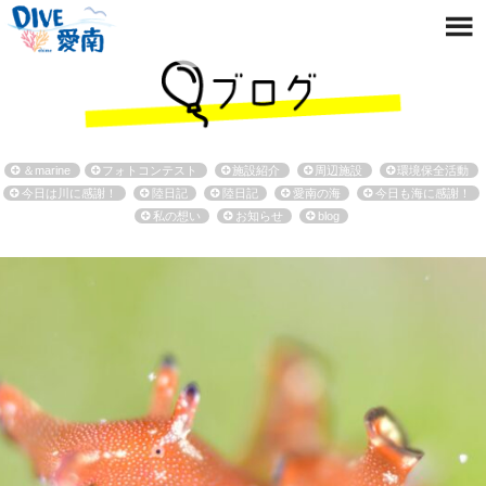
＆marine
フォトコンテスト
施設紹介
周辺施設
環境保全活動
今日は川に感謝！
陸日記
陸日記
愛南の海
今日も海に感謝！
私の想い
お知らせ
blog