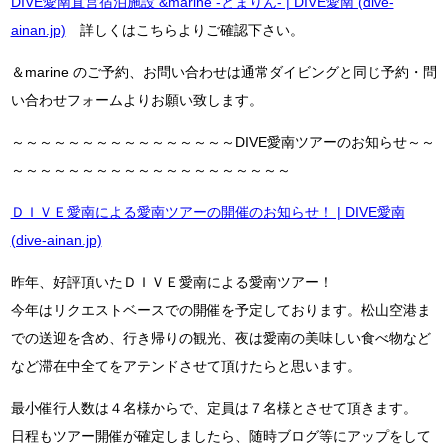
DIVE愛南直営宿泊施設 &marine -とまりん- | DIVE愛南 (dive-
ainan.jp)
詳しくはこちらよりご確認下さい。
＆marine のご予約、お問い合わせは通常ダイビングと同じ予約・問
い合わせフォームよりお願い致します。
～～～～～～～～～～～～～～～～DIVE愛南ツアーのお知らせ～～
～～～～～～～～～～～～～～～～～～～～
ＤＩＶＥ愛南による愛南ツアーの開催のお知らせ！ | DIVE愛南
(dive-ainan.jp)
昨年、好評頂いたＤＩＶＥ愛南による愛南ツアー！
今年はリクエストベースでの開催を予定しております。松山空港ま
での送迎を含め、行き帰りの観光、夜は愛南の美味しい食べ物など
など滞在中全てをアテンドさせて頂けたらと思います。
最小催行人数は４名様からで、定員は７名様とさせて頂きます。
日程もツアー開催が確定しましたら、随時ブログ等にアップをして