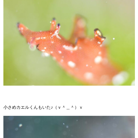
小さめカエルくんもいた♪（ｖ＾＿＾）ｖ