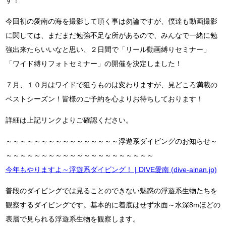
今回初の愛南の海を撮影して頂く事は勿論ですが、僕達も動画撮影
に関しては、まだまだ勉強不足な所があるので、みんなで一緒に勉
強出来たらいいなと思い、２日間で「リール動画縛りセミナー」
「ワイド縛りフォトセミナー」の開催を決定しました！
７月、１０月はワイドで狙うものは変わりますが、見どころ満載の
ベストシーズン！皆様のご予約を心よりお待ちしております！
詳細は上記リンクよりご確認ください。
～～～～～～～～～～～～～～～～浮遊系ダイビングのお知らせ～
～～～～～～～～～～～～～～～～～～～～～
今年もやりますよ～浮遊系ダイビング！ | DIVE愛南 (dive-ainan.jp)
普段のダイビングでは見ることのできない魅惑の浮遊系生物たちを
観察するダイビングです。基本的に着底はせず水面～水深8mほどの
表層で見られる浮遊系生物を観察します。