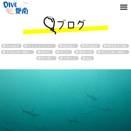
＆marine
フォトコンテスト
施設紹介
周辺施設
環境保全活動
今日は川に感謝！
陸日記
陸日記
愛南の海
今日も海に感謝！
私の想い
お知らせ
blog