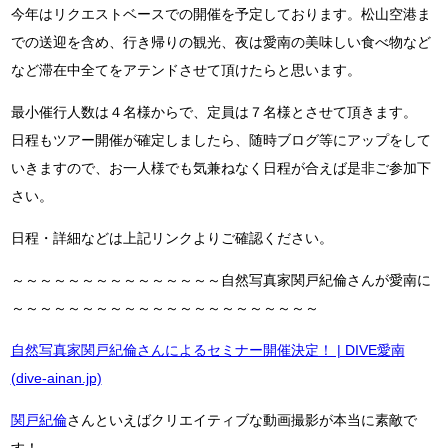
今年はリクエストベースでの開催を予定しております。松山空港ま
での送迎を含め、行き帰りの観光、夜は愛南の美味しい食べ物など
など滞在中全てをアテンドさせて頂けたらと思います。
最小催行人数は４名様からで、定員は７名様とさせて頂きます。
日程もツアー開催が確定しましたら、随時ブログ等にアップをして
いきますので、お一人様でも気兼ねなく日程が合えば是非ご参加下
さい。
日程・詳細などは上記リンクよりご確認ください。
～～～～～～～～～～～～～～～自然写真家関戸紀倫さんが愛南に
～～～～～～～～～～～～～～～～～～～～～～
自然写真家関戸紀倫さんによるセミナー開催決定！ | DIVE愛南
(dive-ainan.jp)
関戸紀倫
さんといえばクリエイティブな動画撮影が本当に素敵で
す！