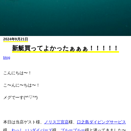
2024年9月21日
新艇買ってよかったぁぁぁ！！！！！
blog
こんにちは〜！
こ〜んに〜ちは〜！
メグでーす(*^▽^*)
本日は当店ゲスト様、
ノリス三宮店
様、
口之島ダイビングサービス
様、
わっしょいダイバーズ
様、
ブルーブルー
様と潜ってきました〜