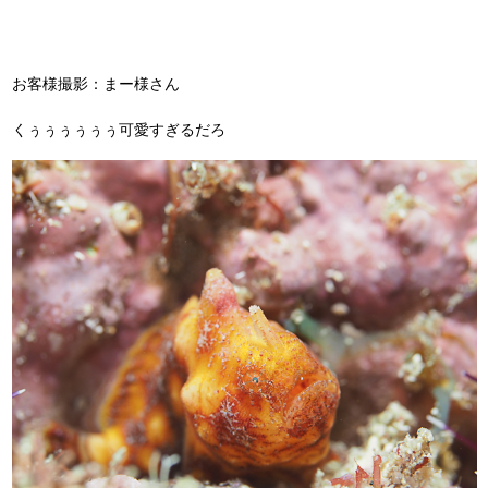
お客様撮影：まー様さん
くぅぅぅぅぅぅ可愛すぎるだろ