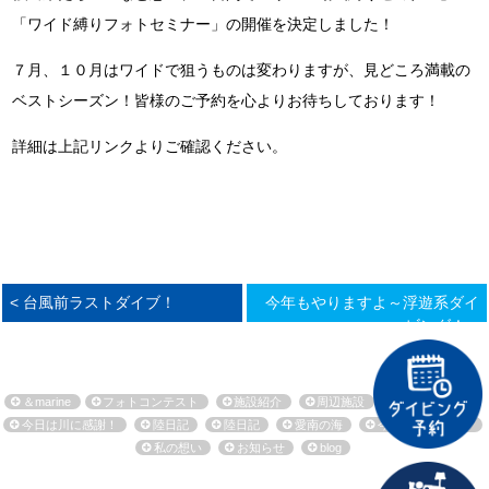
「ワイド縛りフォトセミナー」の開催を決定しました！
７月、１０月はワイドで狙うものは変わりますが、見どころ満載の
ベストシーズン！皆様のご予約を心よりお待ちしております！
詳細は上記リンクよりご確認ください。
< 台風前ラストダイブ！
今年もやりますよ～浮遊系ダイ
ビング！ >
＆marine
フォトコンテスト
施設紹介
周辺施設
環境保全活動
今日は川に感謝！
陸日記
陸日記
愛南の海
今日も海に感謝！
私の想い
お知らせ
blog