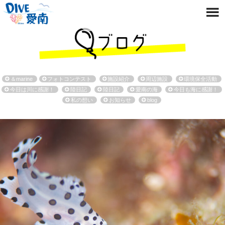
＆marine
フォトコンテスト
施設紹介
周辺施設
環境保全活動
今日は川に感謝！
陸日記
陸日記
愛南の海
今日も海に感謝！
私の想い
お知らせ
blog