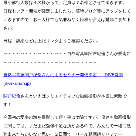
最小催行人数は４名様からで、定員は７名様とさせて頂きます。
日程もツアー開催が確定しましたら、随時ブログ等にアップをして
いきますので、お一人様でも気兼ねなく日程が合えば是非ご参加下
さい。
日程・詳細などは上記リンクよりご確認ください。
～～～～～～～～～～～～～～～自然写真家関戸紀倫さんが愛南に
～～～～～～～～～～～～～～～～～～～～～～
自然写真家関戸紀倫さんによるセミナー開催決定！ | DIVE愛南
(dive-ainan.jp)
関戸紀倫
さんといえばクリエイティブな動画撮影が本当に素敵で
す！
今回初の愛南の海を撮影して頂く事は勿論ですが、僕達も動画撮影
に関しては、まだまだ勉強不足な所があるので、みんなで一緒に勉
強出来たらいいなと思い、２日間で「リール動画縛りセミナー」