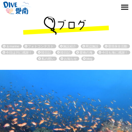
＆marine
フォトコンテスト
施設紹介
周辺施設
環境保全活動
今日は川に感謝！
陸日記
陸日記
愛南の海
今日も海に感謝！
私の想い
お知らせ
blog