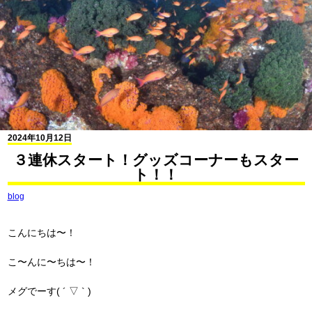
2024年10月12日
３連休スタート！グッズコーナーもスター
ト！！
blog
こんにちは〜！
こ〜んに〜ちは〜！
メグでーす( ´ ▽ ` )