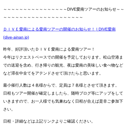
～～～～～～～～～～～～～～～～DIVE愛南ツアーのお知らせ～～
～～～～～～～～～～～～～～～～～～～～
ＤＩＶＥ愛南による愛南ツアーの開催のお知らせ！ | DIVE愛南
(dive-ainan.jp)
昨年、好評頂いたＤＩＶＥ愛南による愛南ツアー！
今年はリクエストベースでの開催を予定しております。松山空港ま
での送迎を含め、行き帰りの観光、夜は愛南の美味しい食べ物など
など滞在中全てをアテンドさせて頂けたらと思います。
最小催行人数は４名様からで、定員は７名様とさせて頂きます。
日程もツアー開催が確定しましたら、随時ブログ等にアップをして
いきますので、お一人様でも気兼ねなく日程が合えば是非ご参加下
さい。
日程・詳細などは上記リンクよりご確認ください。