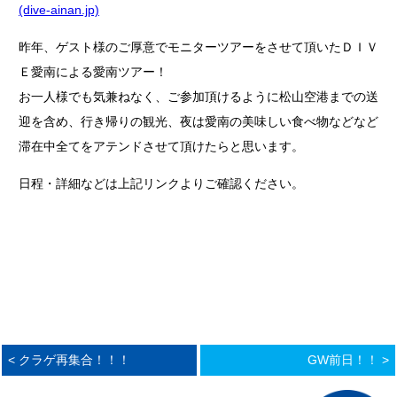
(dive-ainan.jp)
昨年、ゲスト様のご厚意でモニターツアーをさせて頂いたＤＩＶ
Ｅ愛南による愛南ツアー！
お一人様でも気兼ねなく、ご参加頂けるように松山空港までの送
迎を含め、行き帰りの観光、夜は愛南の美味しい食べ物などなど
滞在中全てをアテンドさせて頂けたらと思います。
日程・詳細などは上記リンクよりご確認ください。
< クラゲ再集合！！！
GW前日！！ >