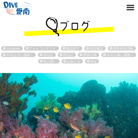
＆marine
フォトコンテスト
施設紹介
周辺施設
環境保全活動
今日は川に感謝！
陸日記
陸日記
愛南の海
今日も海に感謝！
私の想い
お知らせ
blog