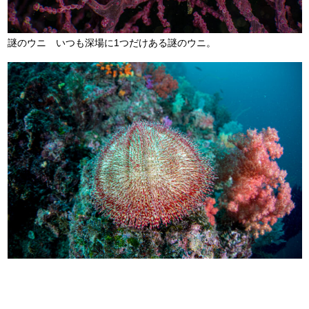
謎のウニ いつも深場に1つだけある謎のウニ。