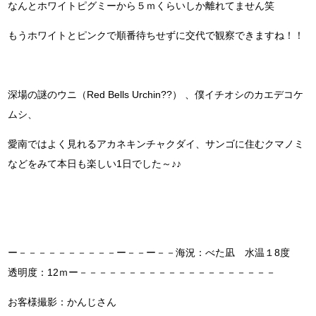
なんとホワイトピグミーから５ｍくらいしか離れてません笑
もうホワイトとピンクで順番待ちせずに交代で観察できますね！！
深場の謎のウニ（Red Bells Urchin??） 、僕イチオシのカエデコケ
ムシ、
愛南ではよく見れるアカネキンチャクダイ、サンゴに住むクマノミ
などをみて本日も楽しい1日でした～♪♪
ー－－－－－－－－－－ー－－ー－－海況：べた凪 水温１8度
透明度：12ｍー－－－－－－－－－－－－－－－－－－－－
お客様撮影：かんじさん