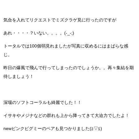
気合を入れてリクエストでミズクラゲ見に行ったのですが
あれ・・・・？いない。。。。(-_-;)
トータルでは100個弱見れましたが写真に収めるにはまばらな感
じ。
昨日の爆風で飛んで行ってしまったのでしょうか。。再々集結を期
待しましょう！
深場のソフトコーラルも綺麗でした！！
イサキやメジナなどの群れも上から降ってきて大迫力でしたよ！
newピンクピグミーのペアも見つかりました(≧▽≦)