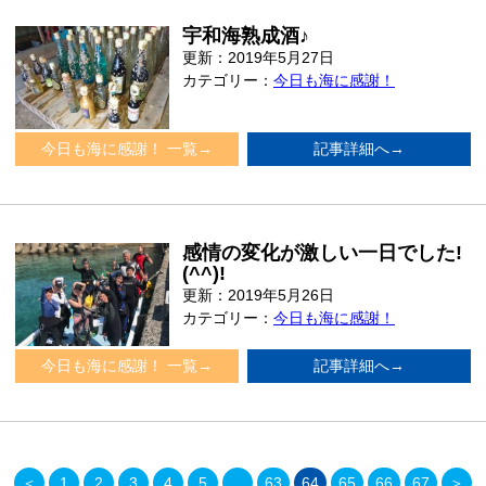
宇和海熟成酒♪
更新：2019年5月27日
カテゴリー：
今日も海に感謝！
今日も海に感謝！ 一覧→
記事詳細へ→
感情の変化が激しい一日でした!
(^^)!
更新：2019年5月26日
カテゴリー：
今日も海に感謝！
今日も海に感謝！ 一覧→
記事詳細へ→
＜
1
2
3
4
5
…
63
64
65
66
67
＞