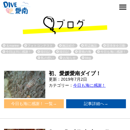
＆marine
フォトコンテスト
施設紹介
周辺施設
環境保全活動
今日は川に感謝！
陸日記
陸日記
愛南の海
今日も海に感謝！
私の想い
お知らせ
blog
初、愛媛愛南ダイブ！
更新：2019年7月2日
カテゴリー：
今日も海に感謝！
今日も海に感謝！ 一覧→
記事詳細へ→