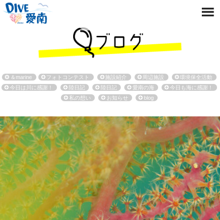
＆marine
フォトコンテスト
施設紹介
周辺施設
環境保全活動
今日は川に感謝！
陸日記
陸日記
愛南の海
今日も海に感謝！
私の想い
お知らせ
blog