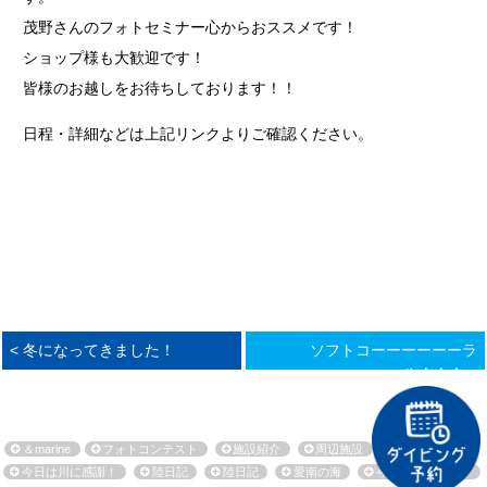
茂野さんのフォトセミナー心からおススメです！
ショップ様も大歓迎です！
皆様のお越しをお待ちしております！！
日程・詳細などは上記リンクよりご確認ください。
< 冬になってきました！
ソフトコーーーーーーラ
ル！！！ >
＆marine
フォトコンテスト
施設紹介
周辺施設
環境保全活動
今日は川に感謝！
陸日記
陸日記
愛南の海
今日も海に感謝！