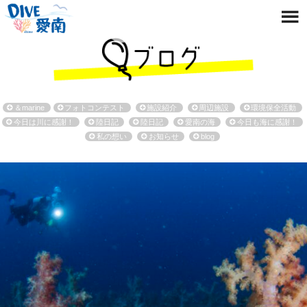
＆marine
フォトコンテスト
施設紹介
周辺施設
環境保全活動
今日は川に感謝！
陸日記
陸日記
愛南の海
今日も海に感謝！
私の想い
お知らせ
blog