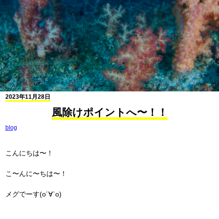
2023年11月28日
風除けポイントへ〜！！
blog
こんにちは〜！
こ〜んに〜ちは〜！
メグでーす(о´∀`о)