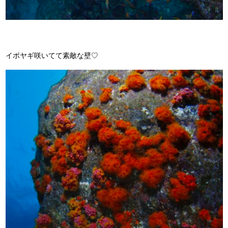
イボヤギ咲いてて素敵な壁♡