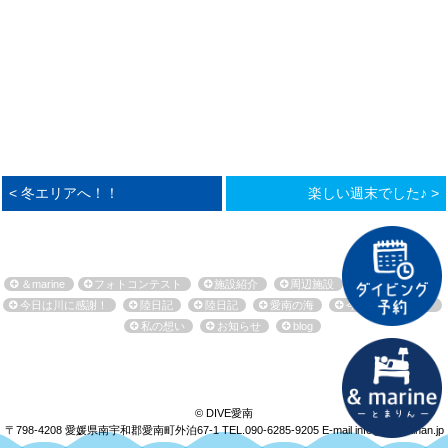
< 冬エリアへ！！
楽しい週末でした♪ >
＆marine
フォトコンテスト
施設紹介
周辺施設
環境保全活動
今日は川に感謝！
陸日記
陸日記
愛南の海
今日も海に感謝！
私の想い
お知らせ
blog
© DIVE愛南
〒798-4208 愛媛県南宇和郡愛南町外泊67-1
TEL.090-6285-9205
E-mail info@dive-ainan.jp