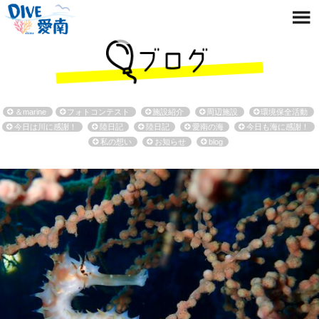
＆marine
フォトコンテスト
施設紹介
周辺施設
環境保全活動
今日は川に感謝！
陸日記
陸日記
愛南の海
今日も海に感謝！
私の想い
お知らせ
blog