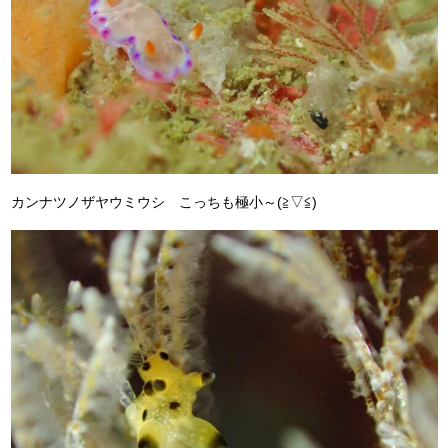
カンナツノザヤウミウシ こっちも極小～(≧▽≦)