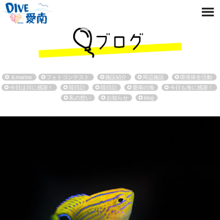
＆marine
フォトコンテスト
施設紹介
周辺施設
環境保全活動
今日は川に感謝！
陸日記
陸日記
愛南の海
今日も海に感謝！
私の想い
お知らせ
blog