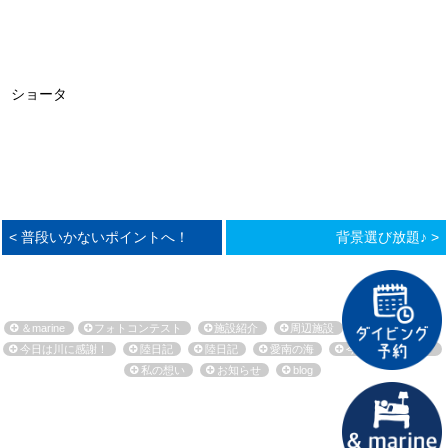
ショータ
< 普段いかないポイントへ！
背景選び放題♪ >
＆marine
フォトコンテスト
施設紹介
周辺施設
環境保全活動
今日は川に感謝！
陸日記
陸日記
愛南の海
今日も海に感謝！
私の想い
お知らせ
blog