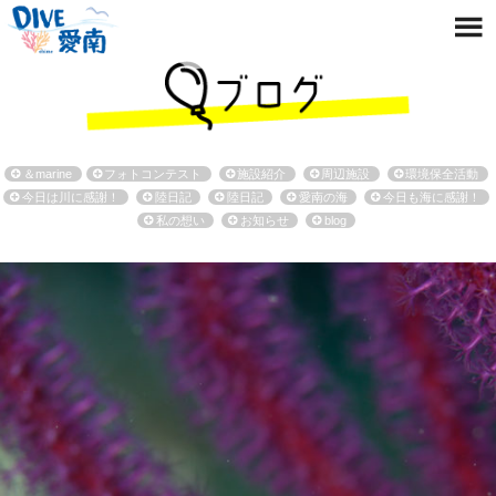
＆marine
フォトコンテスト
施設紹介
周辺施設
環境保全活動
今日は川に感謝！
陸日記
陸日記
愛南の海
今日も海に感謝！
私の想い
お知らせ
blog