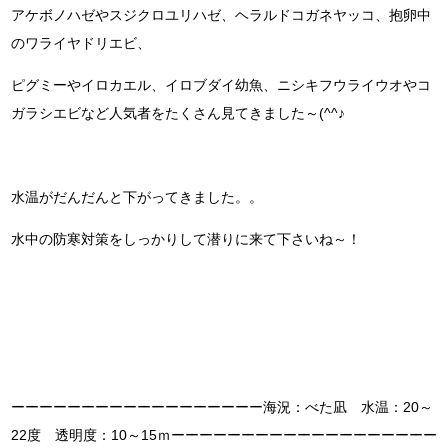
アケボノハゼやスジクロユリハゼ、ヘラルドコガネヤッコ、抱卵中
のワライヤドリエビ、
ピグミーやイロカエル、イロブダイ幼魚、ニシキフウライウオやコ
ガラシエビなど人気者をたくさん見てきました～(^^♪
水温がだんだんと下がってきました。。
水中の防寒対策をしっかりして潜りに来て下さいね～！
ーーーーーーーーーーーーーーーーーー海況：べた凪 水温：20～
22度 透明度：10～15ｍーーーーーーーーーーーーーーーーーーー