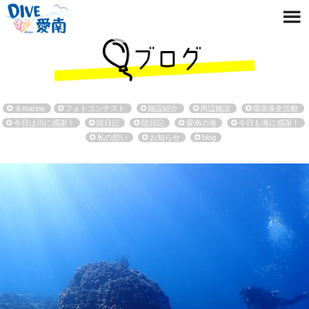
＆marine
フォトコンテスト
施設紹介
周辺施設
環境保全活動
今日は川に感謝！
陸日記
陸日記
愛南の海
今日も海に感謝！
私の想い
お知らせ
blog