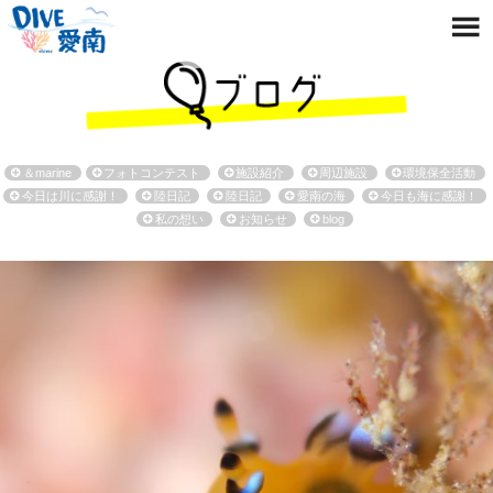
＆marine
フォトコンテスト
施設紹介
周辺施設
環境保全活動
今日は川に感謝！
陸日記
陸日記
愛南の海
今日も海に感謝！
私の想い
お知らせ
blog