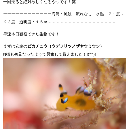
一回乗ると絶対欲しくなるやつです！笑
ーーーーーーーーーーーー海況：風波 流れなし 水温：２１度～
２３度 透明度：１５ｍ－－－－－－－－－－－－－－－－－
早速本日観察できた生物です！
まずは安定の
ピカチュウ（ウデフリツノザヤウミウシ）
N様も初見だったようで興奮して貰えました！!(^^)!