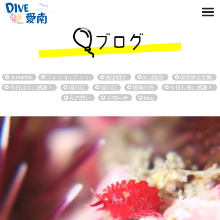
＆marine
フォトコンテスト
施設紹介
周辺施設
環境保全活動
今日は川に感謝！
陸日記
陸日記
愛南の海
今日も海に感謝！
私の想い
お知らせ
blog