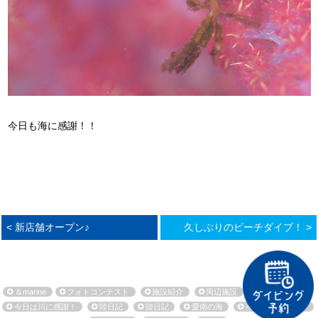
今日も海に感謝！！
< 新店舗オープン♪
久しぶりのビーチダイブ！ >
＆marine
フォトコンテスト
施設紹介
周辺施設
環境保全活動
今日は川に感謝！
陸日記
陸日記
愛南の海
今日も海に感謝！